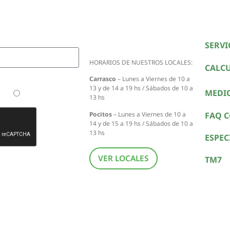
ofertas
irte
SERVI
HORARIOS DE NUESTROS LOCALES:
CALC
Carrasco
– Lunes a Viernes de 10 a
13 y de 14 a 19 hs / Sábados de 10 a
MEDI
TM5
Tengo la TM6
13 hs
FAQ 
Pocitos
– Lunes a Viernes de 10 a
14 y de 15 a 19 hs / Sábados de 10 a
13 hs
ESPEC
VER LOCALES
TM7