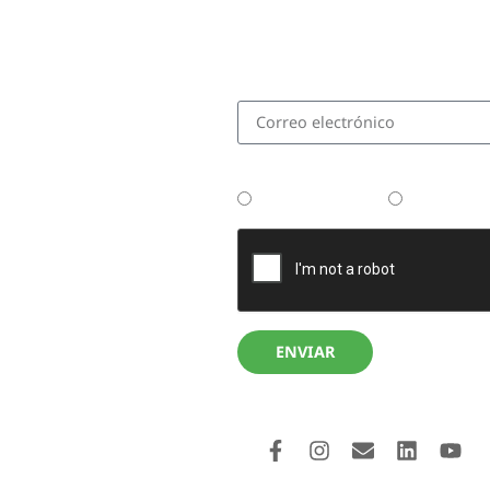
recetas novedosas y 
especiales al suscrib
¿Tenés tu Thermomix?
No la tengo aún
Tengo la 
ENVIAR