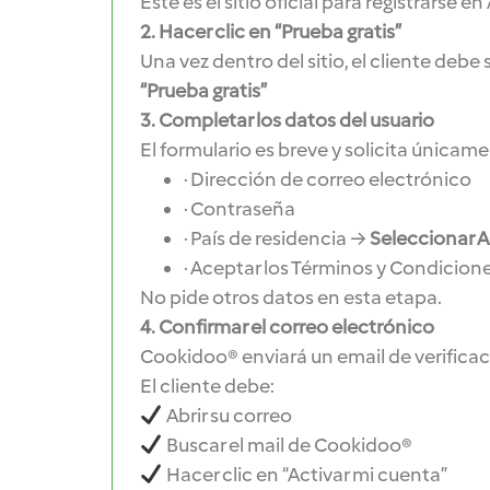
Este es el sitio oficial para registrarse 
2. Hacer clic en “Prueba gratis”
Una vez dentro del sitio, el cliente debe
“Prueba gratis”
3. Completar los datos del usuario
El formulario es breve y solicita únicame
· Dirección de correo electrónico
· Contraseña
· País de residencia →
Seleccionar A
· Aceptar los Términos y Condicion
No pide otros datos en esta etapa.
4. Confirmar el correo electrónico
Cookidoo® enviará un email de verificac
El cliente debe:
Abrir su correo
Buscar el mail de Cookidoo®
Hacer clic en “Activar mi cuenta”