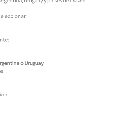
en Argentina, Uruguay y países de LATAM.
 seleccionar:
nte:
rgentina o Uruguay
es
ión.