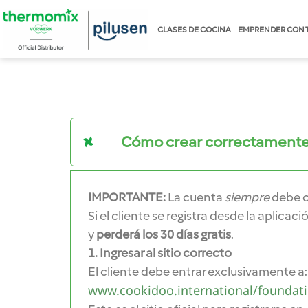
CLASES DE COCINA
EMPRENDER CON 
Cómo crear correctamente
IMPORTANTE:
La cuenta
siempre
debe c
Si el cliente se registra desde la aplica
y
perderá los 30 días gratis
.
1. Ingresar al sitio correcto
El cliente debe entrar exclusivamente a:
www.cookidoo.international/foundat