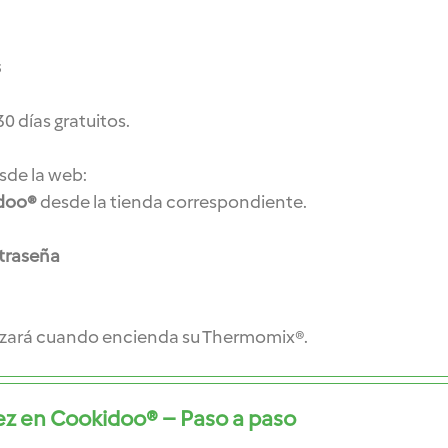
s
0 días gratuitos.
sde la web:
doo®
desde la tienda correspondiente.
traseña
nizará cuando encienda su Thermomix®.
vez en Cookidoo® – Paso a paso