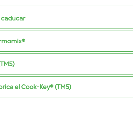
 caducar
ermomix®
(TM5)
brica el Cook-Key® (TM5)
o exclusivo,