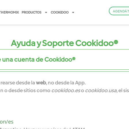
AGENDÁ 
THERMOMIX
PRODUCTOS
COOKIDOO
Ayuda y Soporte Cookidoo®
 una cuenta de Cookidoo®
rearse desde la
web
, no desde la App.
ción o desde sitios como
cookidoo.es
o
cookidoo.usa
, el 
ion/es