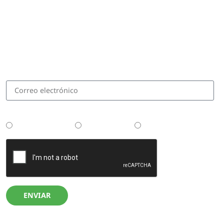
Disfrutá de contenido exclusivo,
recetas novedosas y ofertas especiales
al suscribirte
¿Tenés tu Thermomix?
No la tengo aún
Tengo la TM5
Tengo la TM6
ENVIAR