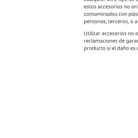
estos accesorios no ori
contaminados con plást
personas, terceros, o 
Utilizar accesorios no o
reclamaciones de garan
producto si el daño es
Disfrutá de contenid
recetas novedosas y 
especiales al suscrib