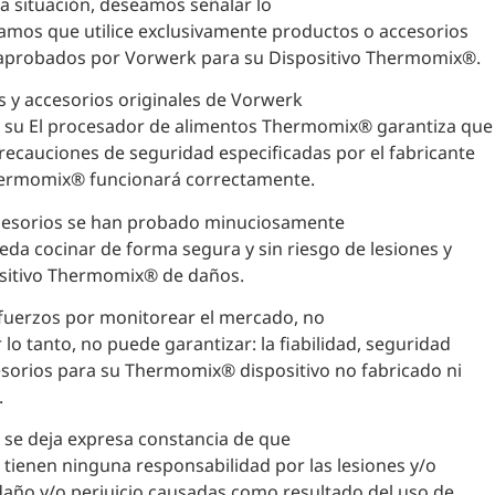
a situación, deseamos señalar lo
amos que utilice exclusivamente productos o accesorios
 aprobados por Vorwerk para su Dispositivo Thermomix®.
 y accesorios originales de Vorwerk
su El procesador de alimentos Thermomix® garantiza que
recauciones de seguridad especificadas por el fabricante
Thermomix® funcionará correctamente.
cesorios se han probado minuciosamente
eda cocinar de forma segura y sin riesgo de lesiones y
ositivo Thermomix® de daños.
fuerzos por monitorear el mercado, no
lo tanto, no puede garantizar: la fiabilidad, seguridad
esorios para su Thermomix® dispositivo no fabricado ni
.
r, se deja expresa constancia de que
 tienen ninguna responsabilidad por las lesiones y/o
 daño y/o perjuicio causadas como resultado del uso de