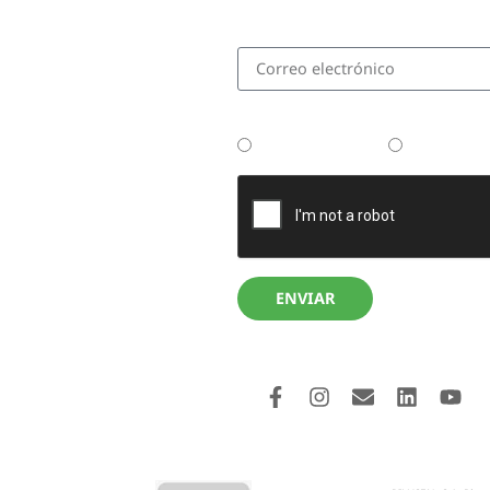
¿Tenés tu Thermomix?
No la tengo aún
Tengo la 
ENVIAR