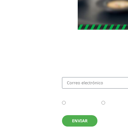
Disfrutá de contenid
recetas novedosas y 
especiales al suscrib
¿Tenés tu Thermomix?
No la tengo aún
Tengo la 
ENVIAR