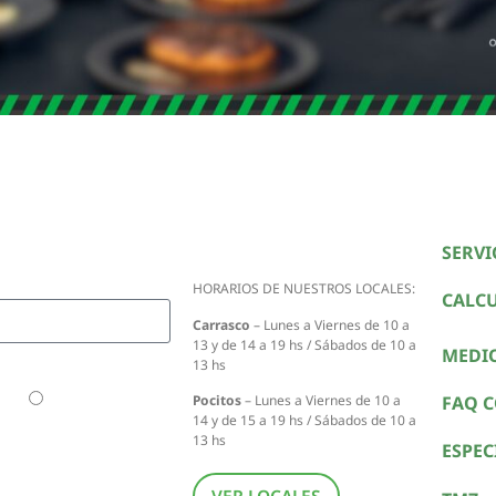
o exclusivo,
ofertas
irte
SERVI
HORARIOS DE NUESTROS LOCALES:
CALC
Carrasco
– Lunes a Viernes de 10 a
13 y de 14 a 19 hs / Sábados de 10 a
MEDI
13 hs
TM5
Tengo la TM6
FAQ 
Pocitos
– Lunes a Viernes de 10 a
14 y de 15 a 19 hs / Sábados de 10 a
13 hs
ESPEC
VER LOCALES